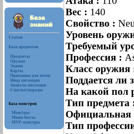
Атака :
110
Вес :
140
Свойство :
Neu
Уровень оруж
Статьи
Требуемый уро
База предметов
Профессия :
As
Предметы
Оружие
Класс оружия 
Эквип
Карты
Приманки для петов
Поддается ли 
Яйца питомцев
Акцессы питомцев
На какой пол 
Стрелы/снаряды
Тип предмета 
База монстров
Официальная 
Монстры
Мини-боссы
MVP-монстры
Тип профессии