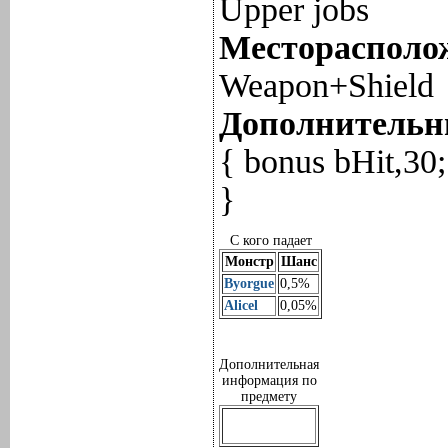
Upper jobs
Месторасполож
Weapon+Shield
Дополнительны
{ bonus bHit,3
}
С кого падает
Монстр
Шанс
Byorgue
0,5%
Alicel
0,05%
Дополнительная
информация по
предмету