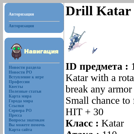
Drill Katar 
Авторизация
Авторизация
ID предмета :
Новости раздела
Новости РО
Katar with a rota
Вступление к игре
Профессии
break any armor 
Квесты
Полезные статьи
Карта мира
Small chance to 
Города мира
Ссылки
HIT + 30
Сервера РО
Пресса
Класс :
Katar
Вопросы знатокам
Вы можете помочь
Карта сайта