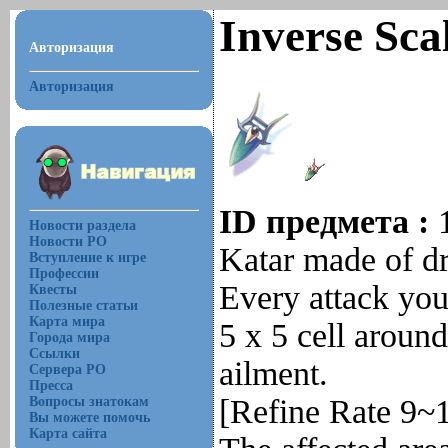
Inverse Sca
Авторизация
Авторизация
ID предмета :
Новости раздела
Новости РО
Katar made of dra
Вступление к игре
Профессии
Every attack you
Квесты
Полезные статьи
Карта мира
5 x 5 cell aroun
Города мира
Ссылки
ailment.
Сервера РО
Пресса
[Refine Rate 9~
Вопросы знатокам
Вы можете помочь
Карта сайта