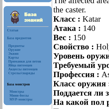
The affected are
the caster.
Класс :
Katar
Атака :
140
Статьи
Вес :
150
База предметов
Свойство :
Hol
Предметы
Оружие
Уровень оруж
Эквип
Карты
Приманки для петов
Требуемый уро
Яйца питомцев
Акцессы питомцев
Профессия :
As
Стрелы/снаряды
Класс оружия 
База монстров
Поддается ли 
Монстры
Мини-боссы
MVP-монстры
На какой пол 