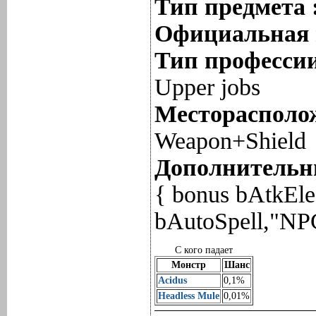
Тип предмета 
Официальная 
Тип профессии
Upper jobs
Месторасполож
Weapon+Shield
Дополнительны
{ bonus bAtkEle
bAutoSpell,"N
С кого падает
Монстр
Шанс
Acidus
0,1%
Headless Mule
0,01%