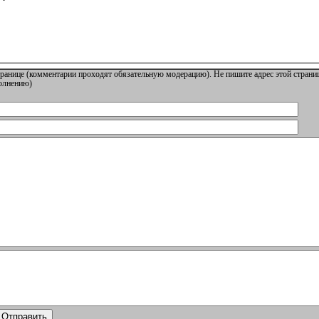
ранице (комментарии проходят обязательную модерацию). Не пишите адрес этой страниц
полнению)