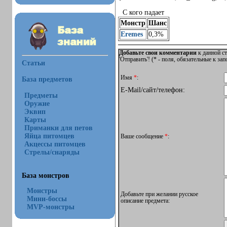
С кого падает
Монстр
Шанс
Eremes
0,3%
Добавьте свои комментарии
к данной ст
'Отправить'! (
*
- поля, обязательные к за
Статьи
Имя
*
:
База предметов
E-Mail/сайт/телефон:
Предметы
Оружие
Эквип
Карты
Приманки для петов
Яйца питомцев
Ваше сообщение
*
:
Акцессы питомцев
Стрелы/снаряды
База монстров
Монстры
Добавьте при желании русское
Мини-боссы
описание предмета:
MVP-монстры