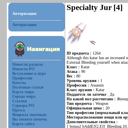
Specialty Jur [4]
Авторизация
Авторизация
ID предмета :
1264
Although this katar has an increased n
External Bleeding yourself when atta
Новости раздела
Класс :
Katar
Новости РО
Атака :
90
Вступление к игре
Вес :
80
Профессии
Уровень оружия :
1
Квесты
Профессия :
Assassin
Полезные статьи
Класс оружия :
Katar
Карта мира
Поддается ли заточке
: Да
Города мира
На какой пол рассчитано :
Женщ
Ссылки
Тип предмета :
Weapon
Сервера РО
Официальная цена :
20
Пресса
Тип профессии (нормальный клас
Вопросы знатокам
Месторасположение вещи или ору
Вы можете помочь
Дополнительные свойства :
Карта сайта
{ bonus2 bAddEff2,Eff_Bleeding,10;