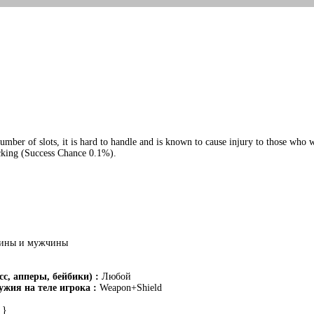
umber of slots, it is hard to handle and is known to cause injury to those who w
cking (Success Chance 0.1%).
ины и мужчины
с, апперы, бейбики) :
Любой
жия на теле игрока :
Weapon+Shield
 }