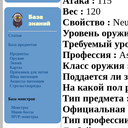
Атака :
115
Вес :
120
Свойство :
Neu
Уровень оруж
Статьи
Требуемый уро
База предметов
Профессия :
As
Предметы
Оружие
Класс оружия 
Эквип
Карты
Приманки для петов
Поддается ли 
Яйца питомцев
Акцессы питомцев
На какой пол 
Стрелы/снаряды
Тип предмета 
База монстров
Официальная 
Монстры
Мини-боссы
MVP-монстры
Тип профессии