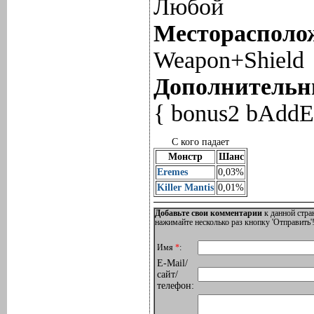
Любой
Месторасполож
Weapon+Shield
Дополнительны
{ bonus2 bAddEf
С кого падает
Монстр
Шанс
Eremes
0,03%
Killer Mantis
0,01%
Добавьте свои комментарии
к данной стра
нажимайте несколько раз кнопку 'Отправить'!
Имя
*
:
E-Mail/
сайт/
телефон: