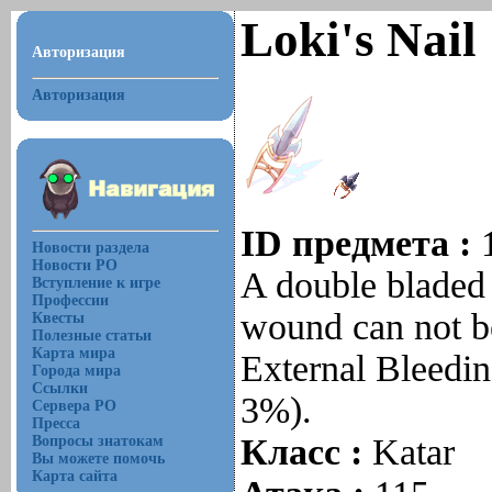
Loki's Nail
Авторизация
Авторизация
ID предмета :
Новости раздела
Новости РО
A double bladed 
Вступление к игре
Профессии
wound can not b
Квесты
Полезные статьи
Карта мира
External Bleedi
Города мира
Ссылки
3%).
Сервера РО
Пресса
Класс :
Katar
Вопросы знатокам
Вы можете помочь
Карта сайта