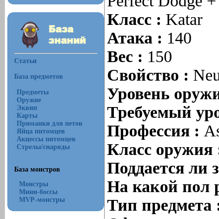
Perfect Dodge +
Класс :
Katar
Атака :
140
Вес :
150
Статьи
Свойство :
Neu
База предметов
Уровень оруж
Предметы
Оружие
Требуемый уро
Эквип
Карты
Приманки для петов
Профессия :
As
Яйца питомцев
Акцессы питомцев
Класс оружия 
Стрелы/снаряды
Поддается ли 
База монстров
На какой пол 
Монстры
Мини-боссы
MVP-монстры
Тип предмета 