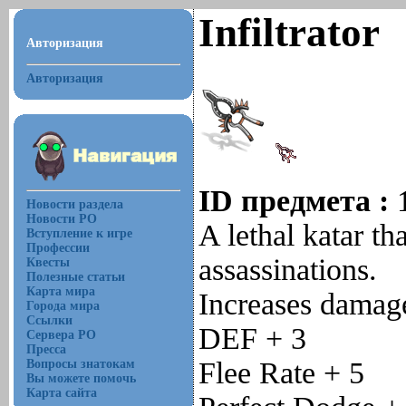
Infiltrator
Авторизация
Авторизация
ID предмета :
Новости раздела
Новости РО
A lethal katar th
Вступление к игре
Профессии
assassinations.
Квесты
Полезные статьи
Карта мира
Increases damag
Города мира
Ссылки
DEF + 3
Сервера РО
Пресса
Flee Rate + 5
Вопросы знатокам
Вы можете помочь
Карта сайта