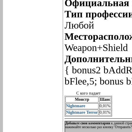
Официальная 
Тип профессии
Любой
Месторасполож
Weapon+Shield
Дополнительны
{ bonus2 bAddR
bFlee,5; bonus b
С кого падает
Монстр
Шанс
Nightmare
0,01%
Nightmare Terror
0,01%
Добавьте свои комментарии
к данной стра
нажимайте несколько раз кнопку 'Отправить'!