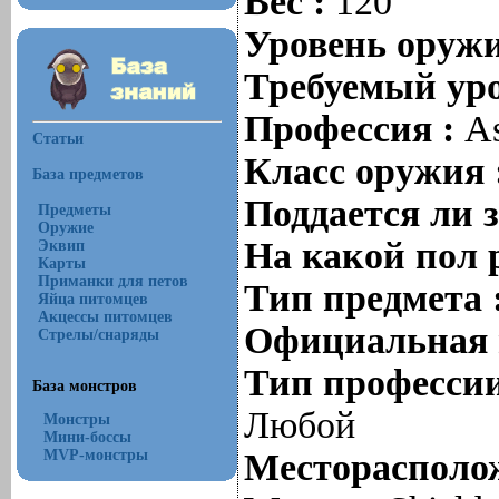
Вес :
120
Уровень оруж
Требуемый уро
Профессия :
As
Статьи
Класс оружия 
База предметов
Поддается ли 
Предметы
Оружие
На какой пол 
Эквип
Карты
Приманки для петов
Тип предмета 
Яйца питомцев
Акцессы питомцев
Официальная 
Стрелы/снаряды
Тип профессии
База монстров
Любой
Монстры
Мини-боссы
MVP-монстры
Месторасполож