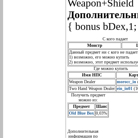
Weapon+Shield
Дополнительны
{ bonus bDex,1;
С кого падает
Монстр
Данный предмет ни с кого не падает
1) возможно, его можно купить
2) возможно, этот предмет используе
Где можно купить
Имя НПС
Кар
Weapon Dealer
morocc_in
Two Hand Weapon Dealer
ein_in01
(1
Получить предмет
можно из:
Предмет
Шанс
Old Blue Box
0,03%
Дополнительная
информация по