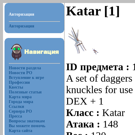
Katar [1]
Авторизация
Авторизация
ID предмета :
Новости раздела
Новости РО
A set of daggers
Вступление к игре
Профессии
knuckles for use
Квесты
Полезные статьи
Карта мира
DEX + 1
Города мира
Ссылки
Класс :
Katar
Сервера РО
Пресса
Атака :
148
Вопросы знатокам
Вы можете помочь
Карта сайта