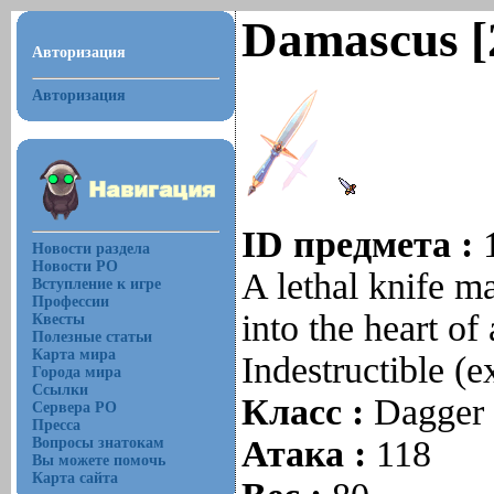
Damascus [
Авторизация
Авторизация
ID предмета :
Новости раздела
Новости РО
A lethal knife ma
Вступление к игре
Профессии
into the heart of
Квесты
Полезные статьи
Карта мира
Indestructible (e
Города мира
Ссылки
Класс :
Dagger
Сервера РО
Пресса
Атака :
118
Вопросы знатокам
Вы можете помочь
Карта сайта