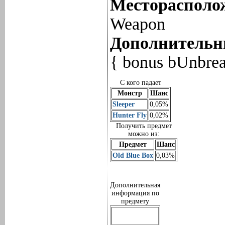
Месторасполож
Weapon
Дополнительны
{ bonus bUnbre
С кого падает
Монстр
Шанс
Sleeper
0,05%
Hunter Fly
0,02%
Получить предмет
можно из:
Предмет
Шанс
Old Blue Box
0,03%
Дополнительная
информация по
предмету