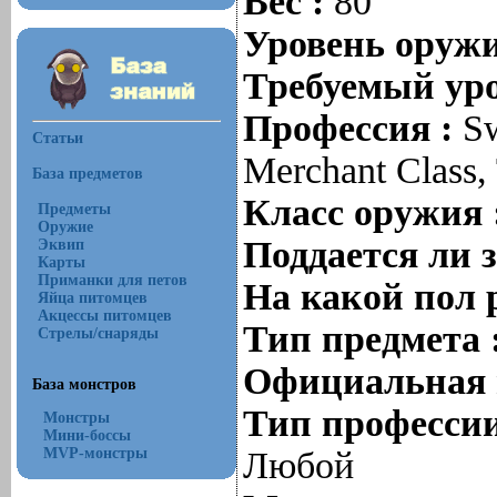
Вес :
80
Уровень оруж
Требуемый уро
Профессия :
Sw
Статьи
Merchant Class, 
База предметов
Класс оружия 
Предметы
Оружие
Поддается ли 
Эквип
Карты
Приманки для петов
На какой пол 
Яйца питомцев
Акцессы питомцев
Тип предмета 
Стрелы/снаряды
Официальная 
База монстров
Тип профессии
Монстры
Мини-боссы
MVP-монстры
Любой