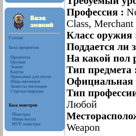
Требуемый уро
Профессия :
No
Class, Merchant 
Класс оружия 
Статьи
Поддается ли 
База предметов
На какой пол 
Предметы
Оружие
Тип предмета 
Эквип
Карты
Приманки для петов
Официальная 
Яйца питомцев
Акцессы питомцев
Тип профессии
Стрелы/снаряды
Любой
База монстров
Месторасполож
Монстры
Мини-боссы
MVP-монстры
Weapon