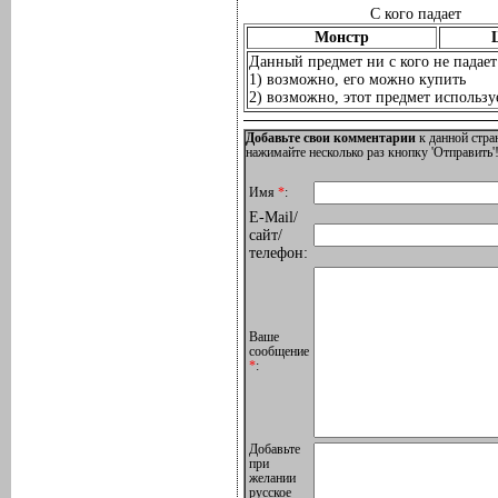
С кого падает
Монстр
Данный предмет ни с кого не падает
1) возможно, его можно купить
2) возможно, этот предмет используе
Добавьте свои комментарии
к данной стра
нажимайте несколько раз кнопку 'Отправить'!
Имя
*
:
E-Mail/
сайт/
телефон:
Ваше
сообщение
*
:
Добавьте
при
желании
русское