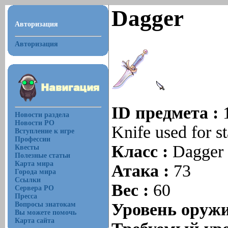
Dagger
Авторизация
Авторизация
ID предмета :
Новости раздела
Новости РО
Knife used for s
Вступление к игре
Профессии
Класс :
Dagger
Квесты
Полезные статьи
Карта мира
Атака :
73
Города мира
Ссылки
Вес :
60
Сервера РО
Пресса
Уровень оруж
Вопросы знатокам
Вы можете помочь
Карта сайта