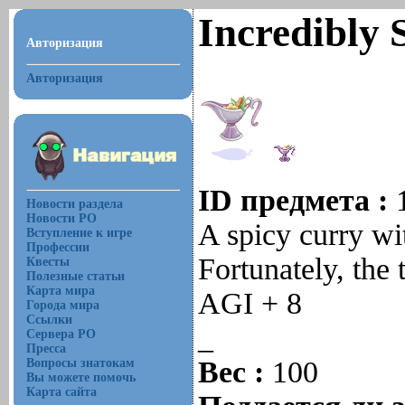
Incredibly 
Авторизация
Авторизация
ID предмета :
Новости раздела
Новости РО
A spicy curry wi
Вступление к игре
Профессии
Fortunately, the
Квесты
Полезные статьи
Карта мира
AGI + 8
Города мира
Ссылки
_
Сервера РО
Пресса
Вес :
100
Вопросы знатокам
Вы можете помочь
Карта сайта