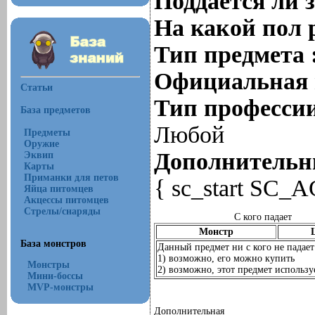
Поддается ли 
На какой пол 
Тип предмета 
Официальная 
Статьи
Тип профессии
База предметов
Любой
Предметы
Оружие
Дополнительны
Эквип
Карты
Приманки для петов
{ sc_start SC_A
Яйца питомцев
Акцессы питомцев
Стрелы/снаряды
С кого падает
Монстр
База монстров
Данный предмет ни с кого не падает
1) возможно, его можно купить
Монстры
2) возможно, этот предмет используе
Мини-боссы
MVP-монстры
Дополнительная