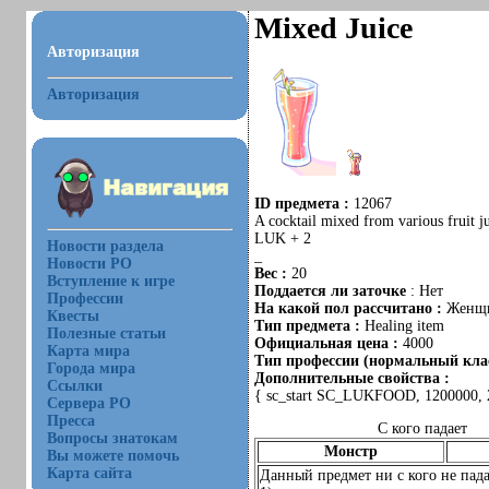
Mixed Juice
Авторизация
Авторизация
ID предмета :
12067
A cocktail mixed from various fruit jui
LUK + 2
Новости раздела
_
Новости РО
Вес :
20
Вступление к игре
Поддается ли заточке
: Нет
Профессии
На какой пол рассчитано :
Женщ
Квесты
Тип предмета :
Healing item
Полезные статьи
Официальная цена :
4000
Карта мира
Тип профессии (нормальный клас
Города мира
Дополнительные свойства :
Ссылки
{ sc_start SC_LUKFOOD, 1200000, 2;
Сервера РО
Пресса
С кого падает
Вопросы знатокам
Монстр
Вы можете помочь
Карта сайта
Данный предмет ни с кого не пада