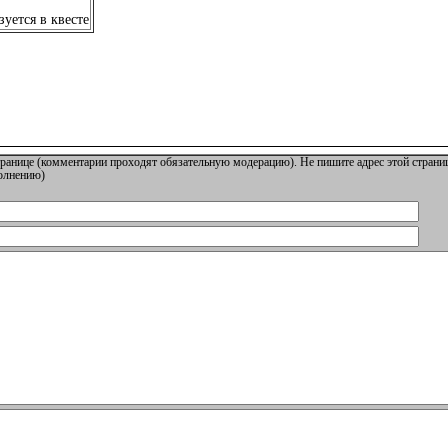
уется в квесте
ранице (комментарии проходят обязательную модерацию). Не пишите адрес этой страниц
полнению)