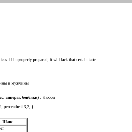
ces. If improperly prepared, it will lack that certain taste.
ины и мужчины
с, апперы, бейбики) :
Любой
 percentheal 3,2; }
Шанс
ет