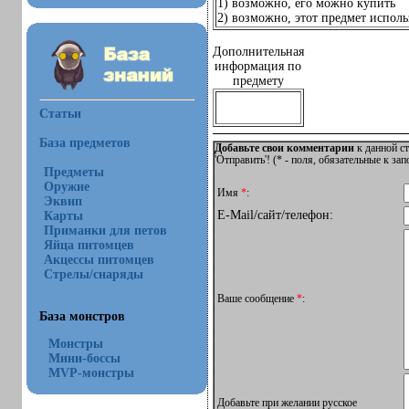
1) возможно, его можно купить
2) возможно, этот предмет использ
Дополнительная
информация по
предмету
Статьи
База предметов
Добавьте свои комментарии
к данной ст
'Отправить'! (
*
- поля, обязательные к за
Предметы
Оружие
Имя
*
:
Эквип
E-Mail/сайт/телефон:
Карты
Приманки для петов
Яйца питомцев
Акцессы питомцев
Стрелы/снаряды
Ваше сообщение
*
:
База монстров
Монстры
Мини-боссы
MVP-монстры
Добавьте при желании русское