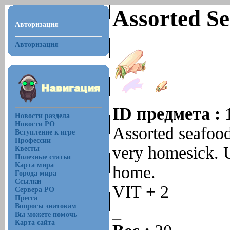
Assorted S
Авторизация
Авторизация
ID предмета :
Новости раздела
Новости РО
Assorted seafood 
Вступление к игре
Профессии
very homesick. Un
Квесты
Полезные статьи
Карта мира
home.
Города мира
Ссылки
VIT + 2
Сервера РО
Пресса
_
Вопросы знатокам
Вы можете помочь
Карта сайта