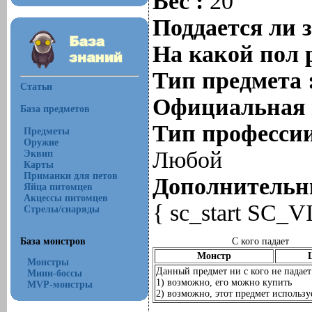
Вес :
20
Поддается ли 
На какой пол 
Тип предмета 
Статьи
Официальная 
База предметов
Тип профессии
Предметы
Оружие
Любой
Эквип
Карты
Приманки для петов
Дополнительны
Яйца питомцев
Акцессы питомцев
{ sc_start SC_V
Стрелы/снаряды
База монстров
С кого падает
Монстр
Монстры
Данный предмет ни с кого не падает
Мини-боссы
1) возможно, его можно купить
MVP-монстры
2) возможно, этот предмет используе