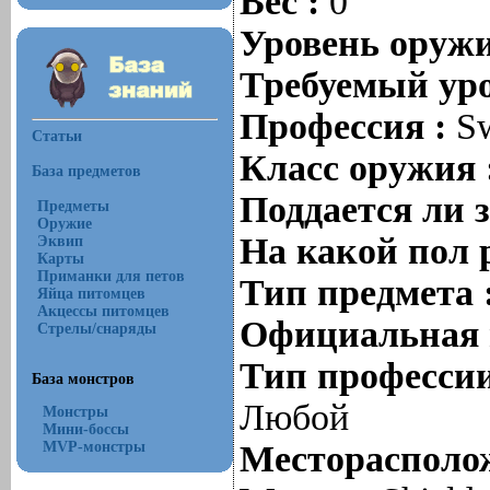
Вес :
0
Уровень оруж
Требуемый уро
Профессия :
S
Статьи
Класс оружия 
База предметов
Поддается ли 
Предметы
Оружие
На какой пол 
Эквип
Карты
Приманки для петов
Тип предмета 
Яйца питомцев
Акцессы питомцев
Официальная 
Стрелы/снаряды
Тип профессии
База монстров
Любой
Монстры
Мини-боссы
MVP-монстры
Месторасполож