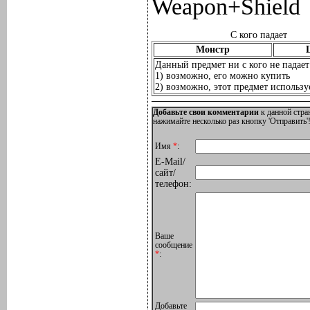
Weapon+Shield
С кого падает
Монстр
Данный предмет ни с кого не падает
1) возможно, его можно купить
2) возможно, этот предмет используе
Добавьте свои комментарии
к данной стра
нажимайте несколько раз кнопку 'Отправить'!
Имя
*
:
E-Mail/
сайт/
телефон:
Ваше
сообщение
*
:
Добавьте