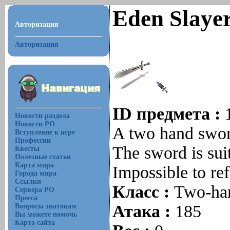
Eden Slayer
Авторизация
Авторизация
ID предмета :
Новости раздела
Новости РО
A two hand swor
Вступление к игре
Профессии
The sword is suit
Квесты
Полезные статьи
Карта мира
Impossible to ref
Города мира
Ссылки
Класс :
Two-ha
Сервера РО
Пресса
Атака :
185
Вопросы знатокам
Вы можете помочь
Карта сайта