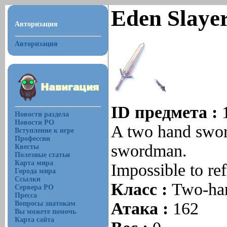
Eden Slayer
Авторизация
Авторизация
ID предмета :
Новости раздела
Новости РО
A two hand sword
Вступление к игре
Профессии
swordman.
Квесты
Полезные статьи
Карта мира
Impossible to ref
Города мира
Ссылки
Класс :
Two-ha
Сервера РО
Пресса
Атака :
162
Вопросы знатокам
Вы можете помочь
Карта сайта