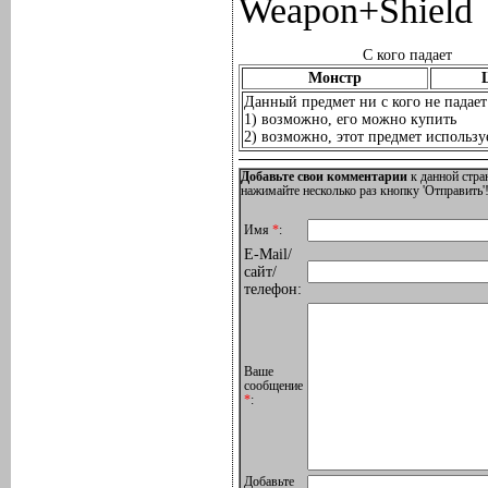
Weapon+Shield
С кого падает
Монстр
Данный предмет ни с кого не падает
1) возможно, его можно купить
2) возможно, этот предмет используе
Добавьте свои комментарии
к данной стра
нажимайте несколько раз кнопку 'Отправить'!
Имя
*
:
E-Mail/
сайт/
телефон:
Ваше
сообщение
*
:
Добавьте