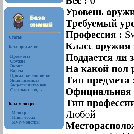
Вес :
0
Уровень оруж
Требуемый уро
Профессия :
S
Статьи
Класс оружия 
База предметов
Поддается ли 
Предметы
Оружие
На какой пол 
Эквип
Карты
Приманки для петов
Тип предмета 
Яйца питомцев
Акцессы питомцев
Официальная 
Стрелы/снаряды
Тип профессии
База монстров
Любой
Монстры
Мини-боссы
MVP-монстры
Месторасполож