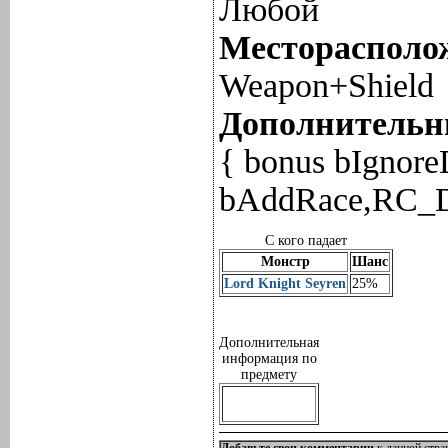
Любой
Месторасполож
Weapon+Shield
Дополнительны
{ bonus bIgnor
bAddRace,RC_D
С кого падает
Монстр
Шанс
Lord Knight Seyren
25%
Дополнительная
информация по
предмету