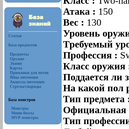
Класс :
Two-ha
Атака :
150
Вес :
130
Уровень оруж
Статьи
Требуемый уро
База предметов
Профессия :
S
Предметы
Оружие
Класс оружия 
Эквип
Карты
Приманки для петов
Поддается ли 
Яйца питомцев
Акцессы питомцев
На какой пол 
Стрелы/снаряды
Тип предмета 
База монстров
Официальная 
Монстры
Мини-боссы
MVP-монстры
Тип профессии