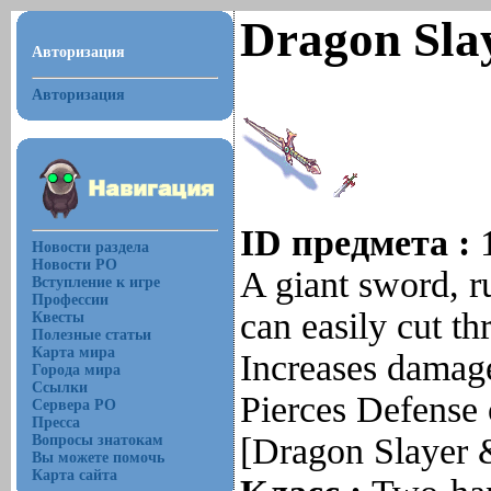
Dragon Sla
Авторизация
Авторизация
ID предмета :
Новости раздела
Новости РО
A giant sword, r
Вступление к игре
Профессии
can easily cut t
Квесты
Полезные статьи
Карта мира
Increases damag
Города мира
Ссылки
Pierces Defense
Сервера РО
Пресса
[Dragon Slayer 
Вопросы знатокам
Вы можете помочь
Карта сайта